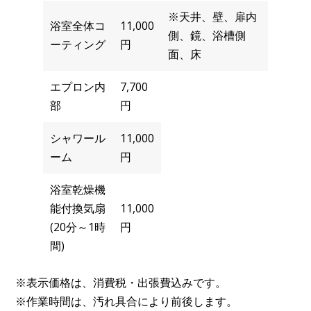
※天井、壁、扉内
浴室全体コ
11,000
側、鏡、浴槽側
ーティング
円
面、床
エプロン内
7,700
部
円
シャワール
11,000
ーム
円
浴室乾燥機
能付換気扇
11,000
(20分～1時
円
間)
※表示価格は、消費税・出張費込みです。
※作業時間は、汚れ具合により前後します。