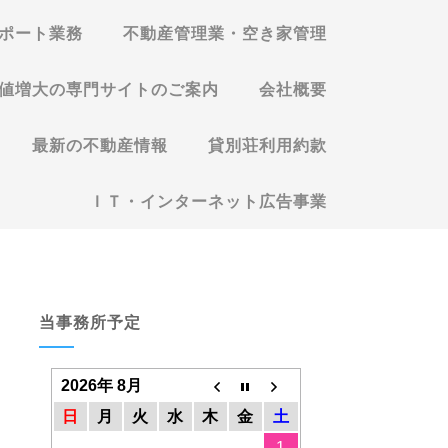
ポート業務
不動産管理業・空き家管理
値増大の専門サイトのご案内
会社概要
最新の不動産情報
貸別荘利用約款
ＩＴ・インターネット広告事業
当事務所予定
2026年 8月
日
月
火
水
木
金
土
1