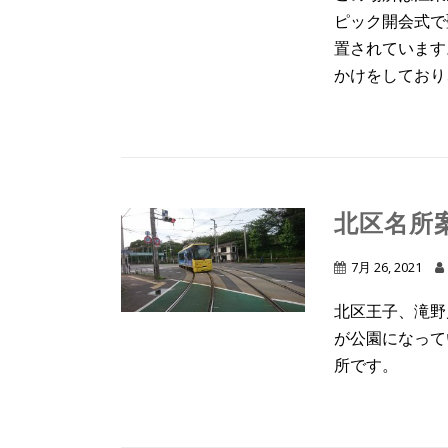
ピック開会式で
置されています
かけをしており、
北区名所
7月 26, 2021
北区王子、滝野
が公園になって
所です。